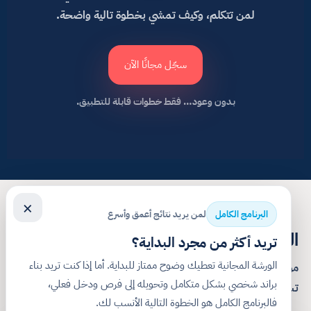
لمن تتكلم، وكيف تمشي بخطوة تالية واضحة.
سجّل مجانًا الآن
بدون وعود… فقط خطوات قابلة للتطبيق.
×
البرنامج الكامل
لمن يريد نتائج أعمق وأسرع
الفرق اللي راح تحسّه بسرعة
تريد أكثر من مجرد البداية؟
الورشة المجانية تعطيك وضوح ممتاز للبداية. أما إذا كنت تريد بناء
مو “معلومات أكثر”… بل وضوح يخليك تعرف أنت وين، وإيش
براند شخصي بشكل متكامل وتحويله إلى فرص ودخل فعلي،
تسوي بعدها.
فالبرنامج الكامل هو الخطوة التالية الأنسب لك.