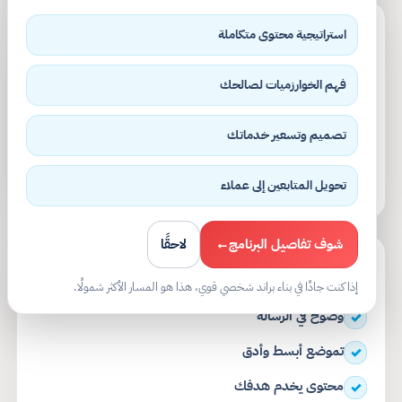
استراتيجية محتوى متكاملة
قبل الورشة
✕
تنشر بدون اتجاه
✕
فهم الخوارزميات لصالحك
تعريف غير واضح عنك
✕
تصميم وتسعير خدماتك
محتوى كثير… أثر قليل
✕
تحويل المتابعين إلى عملاء
تردد في الخطوة التالية
✕
شوف تفاصيل البرنامج
←
لاحقًا
بعد الورشة
✓
إذا كنت جادًا في بناء براند شخصي قوي، هذا هو المسار الأكثر شمولًا.
وضوح في الرسالة
✓
تموضع أبسط وأدق
✓
محتوى يخدم هدفك
✓