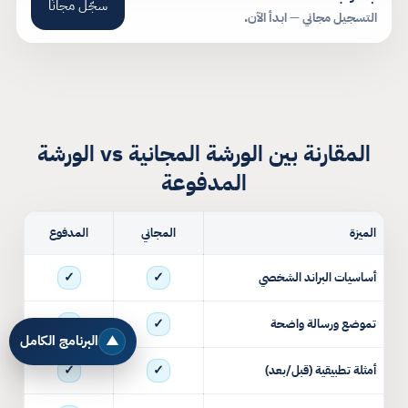
سجّل مجانًا
التسجيل مجاني — ابدأ الآن.
المقارنة بين الورشة المجانية vs الورشة
المدفوعة
الميزة
المجاني
المدفوع
✓
✓
أساسيات البراند الشخصي
✓
✓
تموضع ورسالة واضحة
البرنامج الكامل
▲
✓
✓
أمثلة تطبيقية (قبل/بعد)