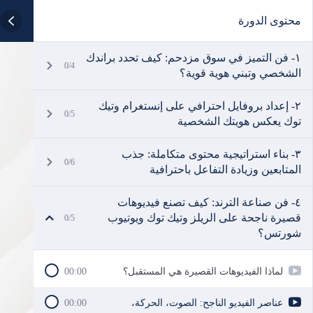
محتوى الدورة
١- فن التميز في سوق مزدحم: كيف تحدد براندك
0/4
الشخصي وتبني هوية قوية؟
٢- إعداد بروفايل احترافي على إنستغرام وتيك
0/5
توك يعكس هويتك الشخصية
٣- بناء استراتيجية محتوى متكاملة: جذب
0/6
المتابعين وزيادة التفاعل باحترافية
٤- فن صناعة الترند: كيف تصنع فيديوهات
قصيرة ناجحة على الريلز وتيك توك ويوتيوب
0/5
شورتس؟
لماذا الفيديوهات القصيرة هي المستقبل؟
00:00
عناصر الفيديو الناجح: الصوت، الحركة،
00:00