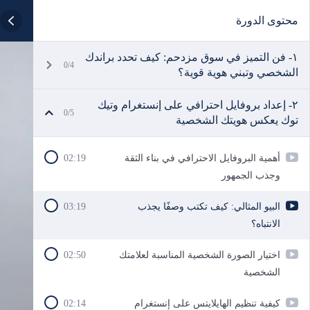
محتوى الدورة
١- فن التميز في سوق مزدحم: كيف تحدد براندك
0/4
الشخصي وتبني هوية قوية؟
٢- إعداد بروفايل احترافي على إنستغرام وتيك
0/5
توك يعكس هويتك الشخصية
أهمية البروفايل الاحترافي في بناء الثقة
02:19
وجذب الجمهور
البيو المثالي: كيف تكتب وصفًا يجذب
03:19
الانتباه؟
اختيار الصورة الشخصية المناسبة لعلامتك
02:50
الشخصية
كيفية تنظيم الهايلايتس على إنستغرام
02:14