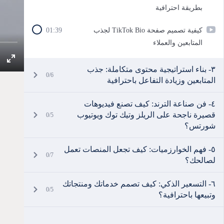
بطريقة احترافية
كيفية تصميم صفحة TikTok Bio لجذب
01:39
المتابعين والعملاء
٣- بناء استراتيجية محتوى متكاملة: جذب
0/6
المتابعين وزيادة التفاعل باحترافية
٤- فن صناعة الترند: كيف تصنع فيديوهات
قصيرة ناجحة على الريلز وتيك توك ويوتيوب
0/5
شورتس؟
٥- فهم الخوارزميات: كيف تجعل المنصات تعمل
0/7
لصالحك؟
٦- التسعير الذكي: كيف تصمم خدماتك ومنتجاتك
0/5
وتبيعها باحترافية؟