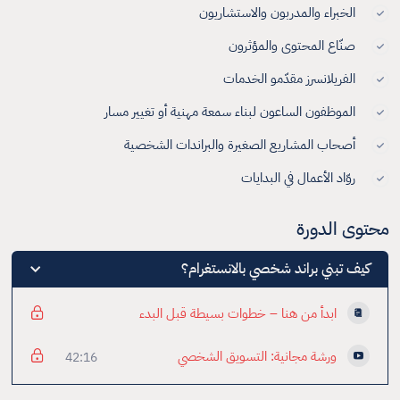
الخبراء والمدربون والاستشاريون
صنّاع المحتوى والمؤثرون
الفريلانسرز مقدّمو الخدمات
الموظفون الساعون لبناء سمعة مهنية أو تغيير مسار
أصحاب المشاريع الصغيرة والبراندات الشخصية
روّاد الأعمال في البدايات
محتوى الدورة
كيف تبني براند شخصي بالانستغرام؟
ابدأ من هنا – خطوات بسيطة قبل البدء
ورشة مجانية: التسويق الشخصي
42:16