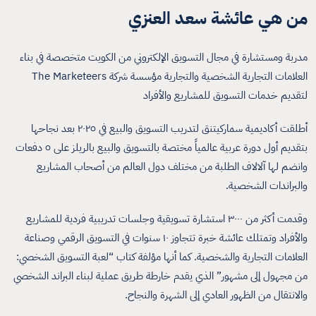
من هي عائشة سعد العنزي
مدربة ومستشارة في مجال التسويق الإلكتروني من الكويت متخصصة في بناء
العلامات التجارية الشخصية والتجارية مؤسسة شركة The Marketeers
لتقديم خدمات التسويق للمشاريع والأفراد
أطلقت أكاديمية سماركيتنق لتدريب التسويق والبيع في ٢٠٢٥ بعد نجاحها
بتقديم أول دورة عربية عالمياً مختصة بالتسويق والبيع بالريلز على ٥ دفعات
وانضم لها آلالاف الطلبة من مختلف دول العالم من أصحاب المشاريع
والبراندات الشخصية.
وقدمت أكثر من ٣٠٠٠ استشارة تسويقية وجلسات تدريبية فردية للمشاريع
والأفراد وتمتلك عائشة خبرة تتجاوز ١٠ سنوات في التسويق الرقمي وصناعة
العلامات التجارية والشخصية. كما أنها مؤلفة كتاب “لعبة التسويق الشخصي:
من مجهول إلى مشهور” الذي يقدم خارطة طريق عملية لبناء البراند الشخصي
والانتقال من الظهور العادي إلى الشهرة والنجاح.