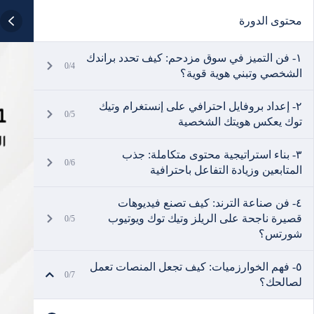
محتوى الدورة
١- فن التميز في سوق مزدحم: كيف تحدد براندك
0/4
الشخصي وتبني هوية قوية؟
٢- إعداد بروفايل احترافي على إنستغرام وتيك
0/5
توك يعكس هويتك الشخصية
٣- بناء استراتيجية محتوى متكاملة: جذب
0/6
المتابعين وزيادة التفاعل باحترافية
٤- فن صناعة الترند: كيف تصنع فيديوهات
قصيرة ناجحة على الريلز وتيك توك ويوتيوب
0/5
شورتس؟
٥- فهم الخوارزميات: كيف تجعل المنصات تعمل
0/7
لصالحك؟