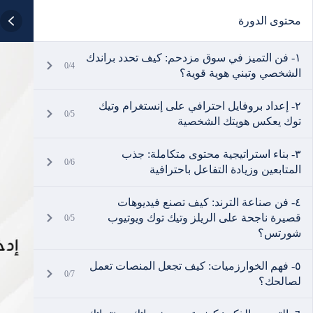
محتوى الدورة
١- فن التميز في سوق مزدحم: كيف تحدد براندك
0/4
الشخصي وتبني هوية قوية؟
٢- إعداد بروفايل احترافي على إنستغرام وتيك
0/5
توك يعكس هويتك الشخصية
٣- بناء استراتيجية محتوى متكاملة: جذب
0/6
المتابعين وزيادة التفاعل باحترافية
٤- فن صناعة الترند: كيف تصنع فيديوهات
قصيرة ناجحة على الريلز وتيك توك ويوتيوب
0/5
شورتس؟
٥- فهم الخوارزميات: كيف تجعل المنصات تعمل
0/7
لصالحك؟