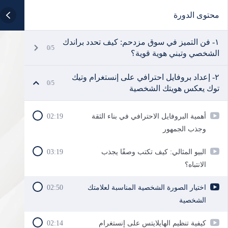
محتوى الدورة
١- فن التميز في سوق مزدحم: كيف تحدد براندك
0/5
الشخصي وتبني هوية قوية؟
٢- إعداد بروفايل احترافي على إنستغرام وتيك
0/5
توك يعكس هويتك الشخصية
أهمية البروفايل الاحترافي في بناء الثقة
02:19
وجذب الجمهور
البيو المثالي: كيف تكتب وصفًا يجذب
03:19
الانتباه؟
اختيار الصورة الشخصية المناسبة لعلامتك
02:50
الشخصية
كيفية تنظيم الهايلايتس على إنستغرام
02:14