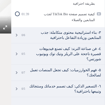
بطريقة احترافية
كيفية تصميم صفحة TikTok Bio لجذب
01:39
المتابعين والعملاء
٣- بناء استراتيجية محتوى متكاملة: جذب
0/6
المتابعين وزيادة التفاعل باحترافية
٤- فن صناعة الترند: كيف تصنع فيديوهات
قصيرة ناجحة على الريلز وتيك توك ويوتيوب
0/5
شورتس؟
٥- فهم الخوارزميات: كيف تجعل المنصات تعمل
0/7
لصالحك؟
٦- التسعير الذكي: كيف تصمم خدماتك ومنتجاتك
0/5
وتبيعها باحترافية؟